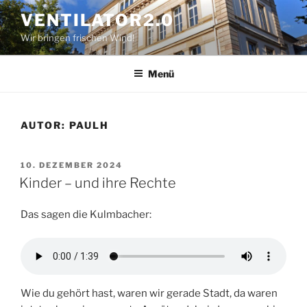
Zum
VENTILATOR2.0
Inhalt
Wir bringen frischen Wind!
springen
Menü
AUTOR:
PAULH
VERÖFFENTLICHT
10. DEZEMBER 2024
AM
Kinder – und ihre Rechte
Das sagen die Kulmbacher:
Wie du gehört hast, waren wir gerade Stadt, da waren