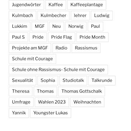
Jugendwörter
Kaffee
Kaffeeplantage
Kulmbach
Kulmbecher
lehrer
Ludwig
Lukkim
MGF
Neu
Norwig
Paul
Paul S
Pride
Pride Flag
Pride Month
Projekte am MGF
Radio
Rassismus
Schule mit Courage
Schule ohne Rassismus- Schule mit Courage
Sexualität
Sophia
Studiotalk
Talkrunde
Theresa
Thomas
Thomas Gottschalk
Umfrage
Wahlen 2023
Weihnachten
Yannik
Youngster Lukas