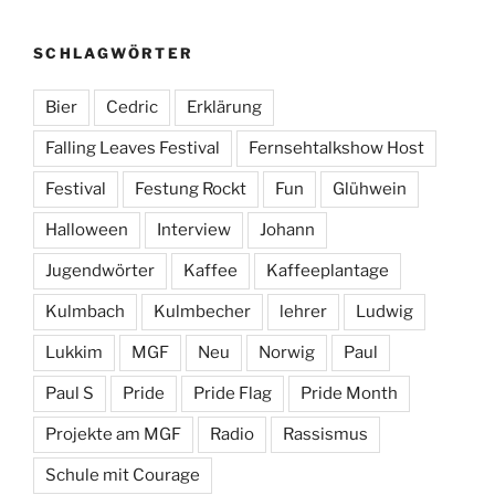
SCHLAGWÖRTER
Bier
Cedric
Erklärung
Falling Leaves Festival
Fernsehtalkshow Host
Festival
Festung Rockt
Fun
Glühwein
Halloween
Interview
Johann
Jugendwörter
Kaffee
Kaffeeplantage
Kulmbach
Kulmbecher
lehrer
Ludwig
Lukkim
MGF
Neu
Norwig
Paul
Paul S
Pride
Pride Flag
Pride Month
Projekte am MGF
Radio
Rassismus
Schule mit Courage