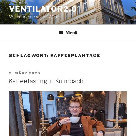
Zum
VENTILATOR2.0
Inhalt
Wir bringen frischen Wind!
springen
Menü
SCHLAGWORT:
KAFFEEPLANTAGE
VERÖFFENTLICHT
2. MÄRZ 2023
AM
Kaffeetasting in Kulmbach