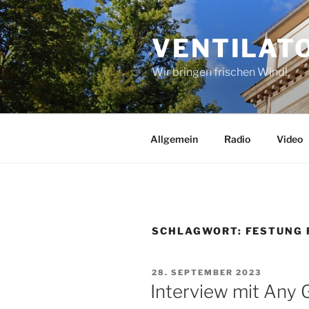
Zum
Inhalt
VENTILAT
springen
Wir bringen frischen Wind!
Allgemein
Radio
Video
SCHLAGWORT:
FESTUNG 
VERÖFFENTLICHT
28. SEPTEMBER 2023
AM
Interview mit Any 