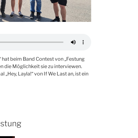
“ hat beim Band Contest von „Festung
 die Möglichkeit sie zu interviewen.
l „Hey, Layla!“ von If We Last an, ist ein
estung