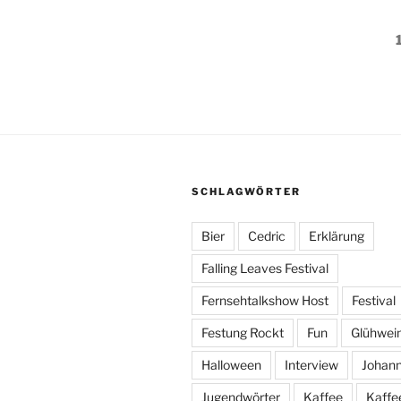
Seitennummerieru
der
Beiträge
SCHLAGWÖRTER
Bier
Cedric
Erklärung
Falling Leaves Festival
Fernsehtalkshow Host
Festival
Festung Rockt
Fun
Glühwei
Halloween
Interview
Johan
Jugendwörter
Kaffee
Kaffe