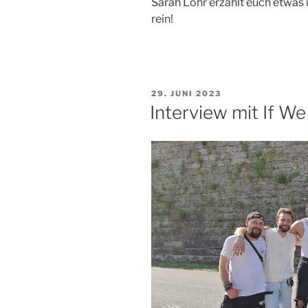
Sarah Lohr erzählt euch etwas 
rein!
VERÖFFENTLICHT
29. JUNI 2023
AM
Interview mit If We