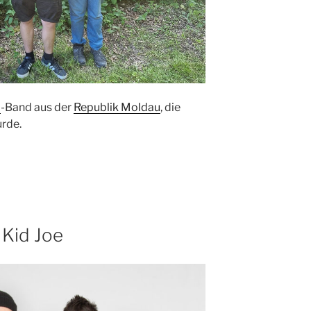
l
-Band aus der
Republik Moldau
, die
rde.
 Kid Joe