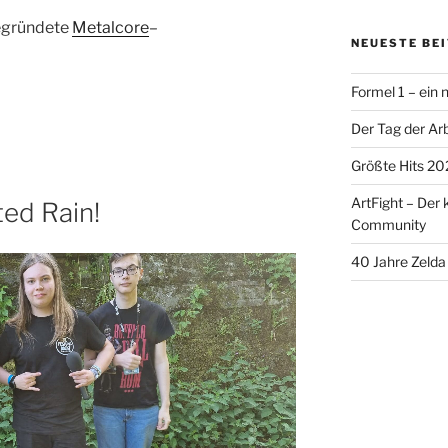
gegründete
Metalcore
–
NEUESTE BE
Formel 1 – ein
Der Tag der Arb
Größte Hits 20
ArtFight – Der 
ted Rain!
Community
40 Jahre Zelda 