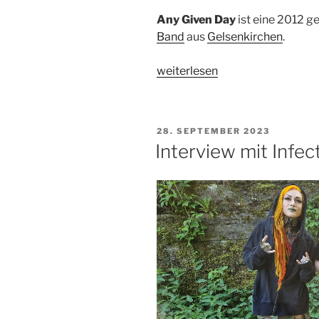
Any Given Day
ist eine 2012 
Band
aus
Gelsenkirchen
.
„Interview
weiterlesen
mit
Any
Given
VERÖFFENTLICHT
28. SEPTEMBER 2023
Day“
AM
Interview mit Infec