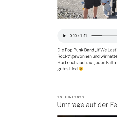
Die Pop Punk Band „If We Last
Rockt“ gewonnen und wir hatten
Hört euch auch auf jeden Fall ma
gutes Lied
VERÖFFENTLICHT
29. JUNI 2023
AM
Umfrage auf der F