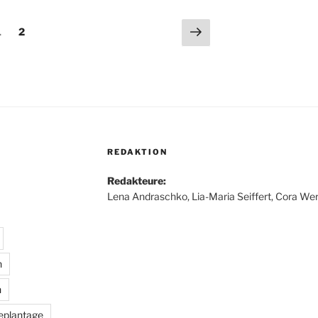
ng
Nächste
Seite
Seite
1
2
Seite
REDAKTION
Redakteure:
Lena Andraschko, Lia-Maria Seiffert, Cora Wer
n
n
eplantage