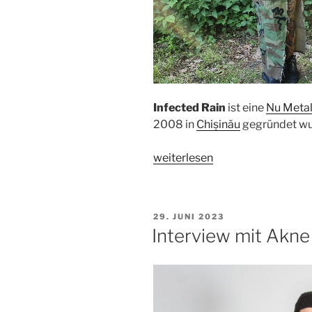
Infected Rain
ist eine
Nu Meta
2008 in
Chișinău
gegründet wu
„Interview
weiterlesen
mit
Infected
Rain!“
VERÖFFENTLICHT
29. JUNI 2023
AM
Interview mit Akne