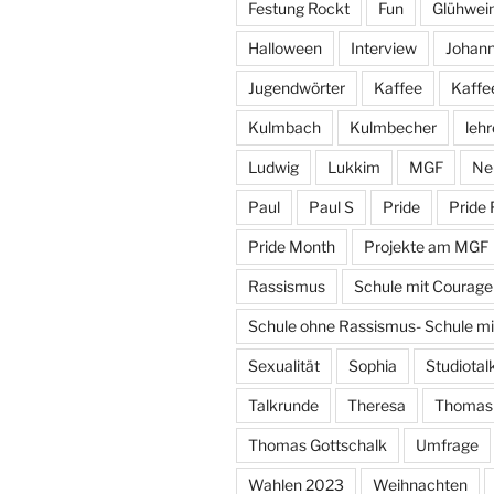
Festung Rockt
Fun
Glühwei
Halloween
Interview
Johan
Jugendwörter
Kaffee
Kaffe
Kulmbach
Kulmbecher
lehr
Ludwig
Lukkim
MGF
Ne
Paul
Paul S
Pride
Pride 
Pride Month
Projekte am MGF
Rassismus
Schule mit Courage
Schule ohne Rassismus- Schule m
Sexualität
Sophia
Studiotal
Talkrunde
Theresa
Thomas
Thomas Gottschalk
Umfrage
Wahlen 2023
Weihnachten