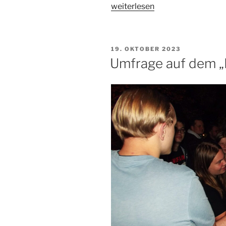
„Bier-
weiterlesen
Tasting“
VERÖFFENTLICHT
19. OKTOBER 2023
AM
Umfrage auf dem „F