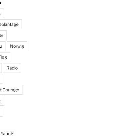
n
n
eplantage
er
u
Norwig
Flag
Radio
it Courage
k
Yannik