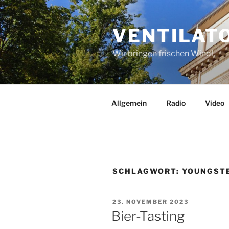
Zum
Inhalt
VENTILAT
springen
Wir bringen frischen Wind!
Allgemein
Radio
Video
SCHLAGWORT:
YOUNGST
VERÖFFENTLICHT
23. NOVEMBER 2023
AM
Bier-Tasting