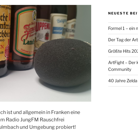
NEUESTE BE
Formel 1 – ein
Der Tag der Arb
Größte Hits 20
ArtFight – Der 
Community
40 Jahre Zelda 
ch ist und allgemein in Franken eine
 vom Radio JungFM Rauschfrei
Kulmbach und Umgebung probiert!