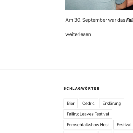
Am 30. September war das
Fal
„Umfrage
weiterlesen
auf
dem
„Falling
Leaves
Festival““
SCHLAGWÖRTER
Bier
Cedric
Erklärung
Falling Leaves Festival
Fernsehtalkshow Host
Festival