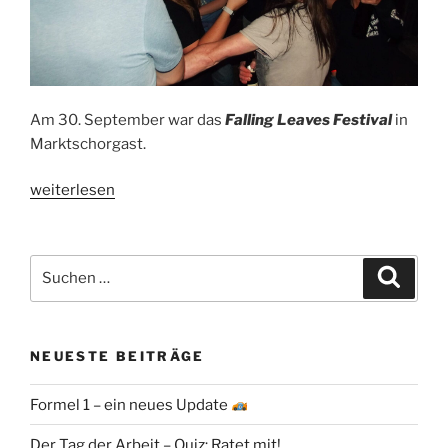
Am 30. September war das
Falling Leaves Festival
in
Marktschorgast.
„Umfrage
weiterlesen
auf
dem
„Falling
Suchen
Suche
Leaves
nach:
Festival““
NEUESTE BEITRÄGE
Formel 1 – ein neues Update
Der Tag der Arbeit – Quiz: Ratet mit!