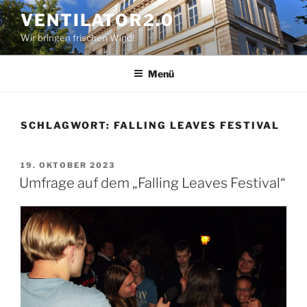
Zum
VENTILATOR2.0
Inhalt
Wir bringen frischen Wind!
springen
Menü
SCHLAGWORT:
FALLING LEAVES FESTIVAL
VERÖFFENTLICHT
19. OKTOBER 2023
AM
Umfrage auf dem „Falling Leaves Festival“