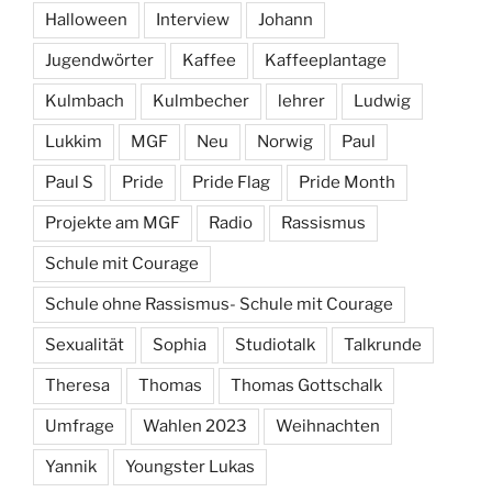
Halloween
Interview
Johann
Jugendwörter
Kaffee
Kaffeeplantage
Kulmbach
Kulmbecher
lehrer
Ludwig
Lukkim
MGF
Neu
Norwig
Paul
Paul S
Pride
Pride Flag
Pride Month
Projekte am MGF
Radio
Rassismus
Schule mit Courage
Schule ohne Rassismus- Schule mit Courage
Sexualität
Sophia
Studiotalk
Talkrunde
Theresa
Thomas
Thomas Gottschalk
Umfrage
Wahlen 2023
Weihnachten
Yannik
Youngster Lukas