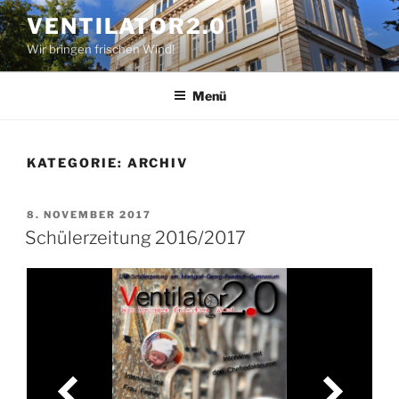
Zum
VENTILATOR2.0
Inhalt
Wir bringen frischen Wind!
springen
Menü
KATEGORIE:
ARCHIV
VERÖFFENTLICHT
8. NOVEMBER 2017
AM
Schülerzeitung 2016/2017