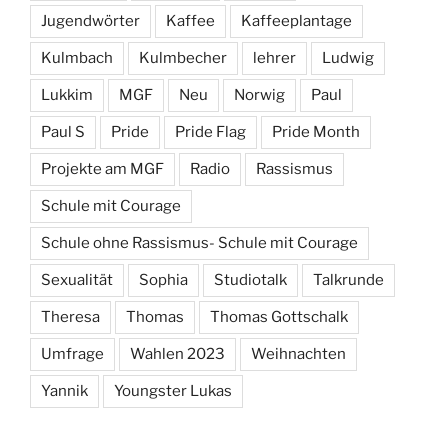
Jugendwörter
Kaffee
Kaffeeplantage
Kulmbach
Kulmbecher
lehrer
Ludwig
Lukkim
MGF
Neu
Norwig
Paul
Paul S
Pride
Pride Flag
Pride Month
Projekte am MGF
Radio
Rassismus
Schule mit Courage
Schule ohne Rassismus- Schule mit Courage
Sexualität
Sophia
Studiotalk
Talkrunde
Theresa
Thomas
Thomas Gottschalk
Umfrage
Wahlen 2023
Weihnachten
Yannik
Youngster Lukas