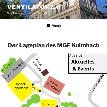
Zum
VENTILATOR2.0
Inhalt
Wir bringen frischen Wind!
springen
Menü
Der Lageplan des MGF Kulmbach