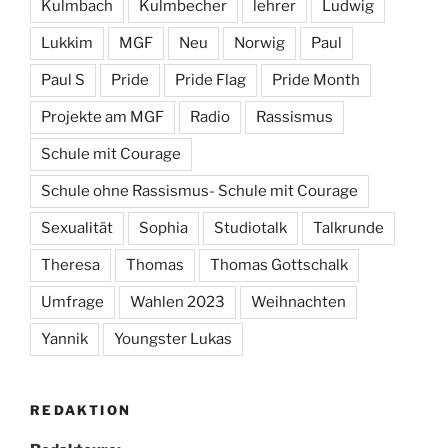
Kulmbach
Kulmbecher
lehrer
Ludwig
Lukkim
MGF
Neu
Norwig
Paul
Paul S
Pride
Pride Flag
Pride Month
Projekte am MGF
Radio
Rassismus
Schule mit Courage
Schule ohne Rassismus- Schule mit Courage
Sexualität
Sophia
Studiotalk
Talkrunde
Theresa
Thomas
Thomas Gottschalk
Umfrage
Wahlen 2023
Weihnachten
Yannik
Youngster Lukas
REDAKTION