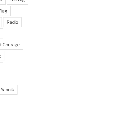
Flag
Radio
it Courage
k
Yannik