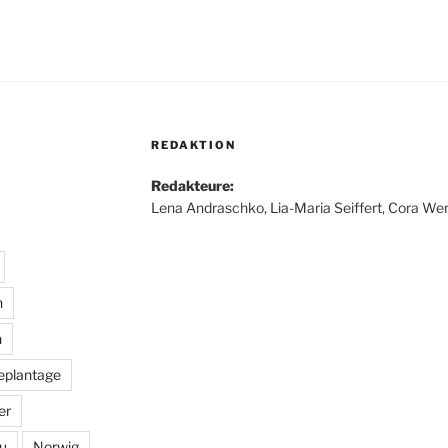
REDAKTION
Redakteure:
Lena Andraschko, Lia-Maria Seiffert, Cora Wer
n
n
eplantage
er
u
Norwig