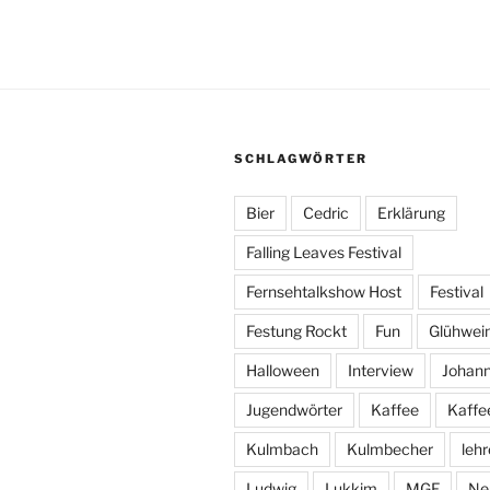
SCHLAGWÖRTER
Bier
Cedric
Erklärung
Falling Leaves Festival
Fernsehtalkshow Host
Festival
Festung Rockt
Fun
Glühwei
Halloween
Interview
Johan
Jugendwörter
Kaffee
Kaffe
Kulmbach
Kulmbecher
lehr
Ludwig
Lukkim
MGF
Ne