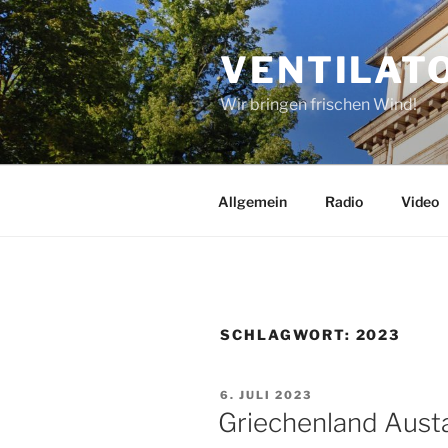
Zum
Inhalt
VENTILAT
springen
Wir bringen frischen Wind!
Allgemein
Radio
Video
SCHLAGWORT:
2023
VERÖFFENTLICHT
6. JULI 2023
AM
Griechenland Aust