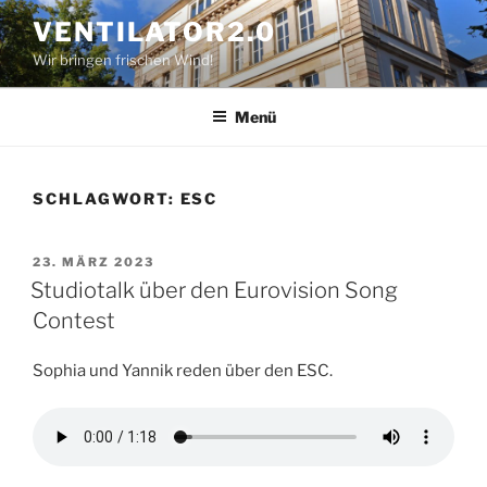
Zum
VENTILATOR2.0
Inhalt
Wir bringen frischen Wind!
springen
Menü
SCHLAGWORT:
ESC
VERÖFFENTLICHT
23. MÄRZ 2023
AM
Studiotalk über den Eurovision Song
Contest
Sophia und Yannik reden über den ESC.