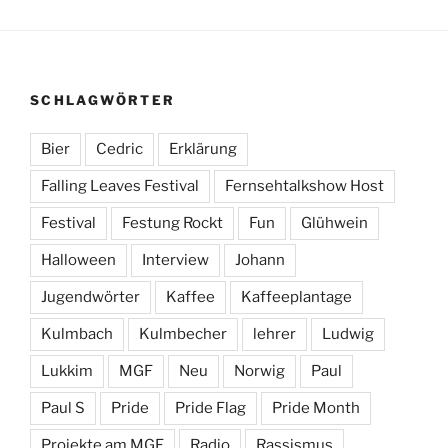
SCHLAGWÖRTER
Bier
Cedric
Erklärung
Falling Leaves Festival
Fernsehtalkshow Host
Festival
Festung Rockt
Fun
Glühwein
Halloween
Interview
Johann
Jugendwörter
Kaffee
Kaffeeplantage
Kulmbach
Kulmbecher
lehrer
Ludwig
Lukkim
MGF
Neu
Norwig
Paul
Paul S
Pride
Pride Flag
Pride Month
Projekte am MGF
Radio
Rassismus