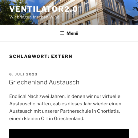
Zum
VENTILATOR2.0
Inhalt
Wir bringen frischen Wind!
springen
Menü
SCHLAGWORT:
EXTERN
VERÖFFENTLICHT
6. JULI 2023
AM
Griechenland Austausch
Endlich! Nach zwei Jahren, in denen wir nur virtuelle
Austausche hatten, gab es dieses Jahr wieder einen
Austausch mit unserer Partnerschule in Chortiatis,
einem kleinen Ort in Griechenland.