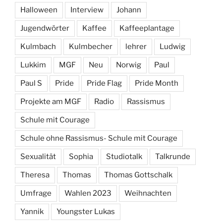
Halloween
Interview
Johann
Jugendwörter
Kaffee
Kaffeeplantage
Kulmbach
Kulmbecher
lehrer
Ludwig
Lukkim
MGF
Neu
Norwig
Paul
Paul S
Pride
Pride Flag
Pride Month
Projekte am MGF
Radio
Rassismus
Schule mit Courage
Schule ohne Rassismus- Schule mit Courage
Sexualität
Sophia
Studiotalk
Talkrunde
Theresa
Thomas
Thomas Gottschalk
Umfrage
Wahlen 2023
Weihnachten
Yannik
Youngster Lukas