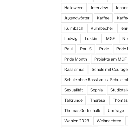
Halloween
Interview
Johan
Jugendwörter
Kaffee
Kaffe
Kulmbach
Kulmbecher
lehr
Ludwig
Lukkim
MGF
Ne
Paul
Paul S
Pride
Pride 
Pride Month
Projekte am MGF
Rassismus
Schule mit Courage
Schule ohne Rassismus- Schule m
Sexualität
Sophia
Studiotal
Talkrunde
Theresa
Thomas
Thomas Gottschalk
Umfrage
Wahlen 2023
Weihnachten