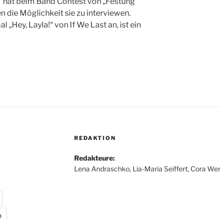
“ hat beim Band Contest von „Festung
 die Möglichkeit sie zu interviewen.
l „Hey, Layla!“ von If We Last an, ist ein
REDAKTION
Redakteure:
Lena Andraschko, Lia-Maria Seiffert, Cora Wer
n