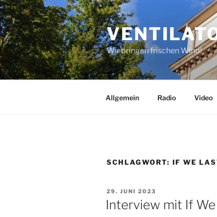
Zum
Inhalt
VENTILAT
springen
Wir bringen frischen Wind!
Allgemein
Radio
Video
SCHLAGWORT:
IF WE LA
VERÖFFENTLICHT
29. JUNI 2023
AM
Interview mit If We