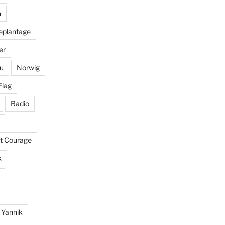
n
eplantage
er
u
Norwig
Flag
Radio
it Courage
k
Yannik