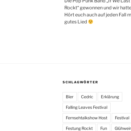
Die Pop Punk Band „If We Last
Rockt“ gewonnen und wir hatten
Hört euch auch auf jeden Fall ma
gutes Lied
SCHLAGWÖRTER
Bier
Cedric
Erklärung
Falling Leaves Festival
Fernsehtalkshow Host
Festival
Festung Rockt
Fun
Glühwei