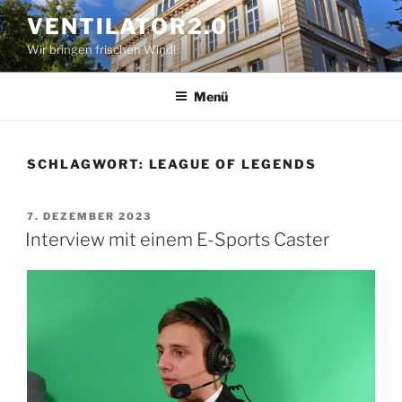
Zum
VENTILATOR2.0
Inhalt
Wir bringen frischen Wind!
springen
Menü
SCHLAGWORT:
LEAGUE OF LEGENDS
VERÖFFENTLICHT
7. DEZEMBER 2023
AM
Interview mit einem E-Sports Caster