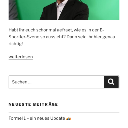
Habt ihr euch schonmal gefragt, wie es in der E-
Sportler-Szene so aussieht? Dann seid ihr hier genau
richtig!
„Interview
weiterlesen
mit
einem
E-
Suchen
Suche
Sports
nach:
Caster“
NEUESTE BEITRÄGE
Formel 1 – ein neues Update