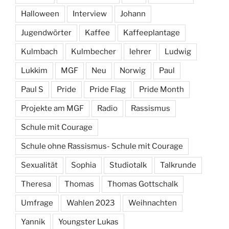
Halloween
Interview
Johann
Jugendwörter
Kaffee
Kaffeeplantage
Kulmbach
Kulmbecher
lehrer
Ludwig
Lukkim
MGF
Neu
Norwig
Paul
Paul S
Pride
Pride Flag
Pride Month
Projekte am MGF
Radio
Rassismus
Schule mit Courage
Schule ohne Rassismus- Schule mit Courage
Sexualität
Sophia
Studiotalk
Talkrunde
Theresa
Thomas
Thomas Gottschalk
Umfrage
Wahlen 2023
Weihnachten
Yannik
Youngster Lukas