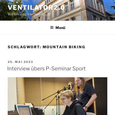
Zum
VENTILATOR2.0
Inhalt
Wir bringen frischen Wind!
springen
Menü
SCHLAGWORT:
MOUNTAIN BIKING
VERÖFFENTLICHT
25. MAI 2023
AM
Interview übers P-Seminar Sport