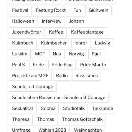
Festival
Festung Rockt
Fun
Glühwein
Halloween
Interview
Johann
Jugendwörter
Kaffee
Kaffeeplantage
Kulmbach
Kulmbecher
lehrer
Ludwig
Lukkim
MGF
Neu
Norwig
Paul
Paul S
Pride
Pride Flag
Pride Month
Projekte am MGF
Radio
Rassismus
Schule mit Courage
Schule ohne Rassismus- Schule mit Courage
Sexualität
Sophia
Studiotalk
Talkrunde
Theresa
Thomas
Thomas Gottschalk
Umfrage
Wahlen 2023
Weihnachten