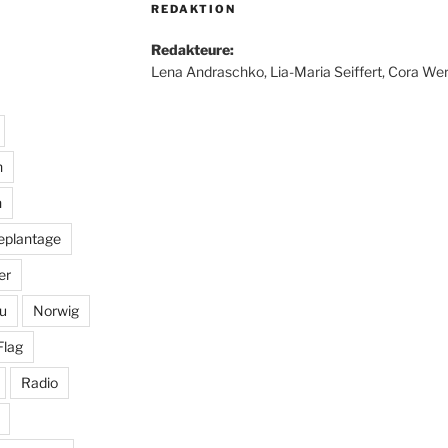
REDAKTION
Redakteure:
Lena Andraschko, Lia-Maria Seiffert, Cora Wer
n
n
eplantage
er
u
Norwig
Flag
Radio