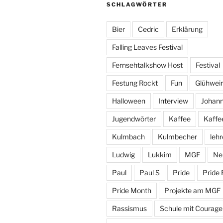
SCHLAGWÖRTER
Bier
Cedric
Erklärung
Falling Leaves Festival
Fernsehtalkshow Host
Festival
Festung Rockt
Fun
Glühwei
Halloween
Interview
Johan
Jugendwörter
Kaffee
Kaffe
Kulmbach
Kulmbecher
lehr
Ludwig
Lukkim
MGF
Ne
Paul
Paul S
Pride
Pride 
Pride Month
Projekte am MGF
Rassismus
Schule mit Courage