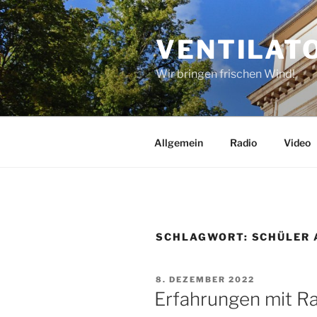
Zum
Inhalt
VENTILAT
springen
Wir bringen frischen Wind!
Allgemein
Radio
Video
SCHLAGWORT:
SCHÜLER 
VERÖFFENTLICHT
8. DEZEMBER 2022
AM
Erfahrungen mit R