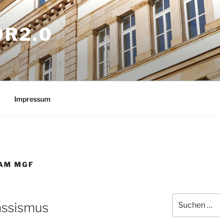
OR2.0
Impressum
AM MGF
Suchen
assismus
nach: