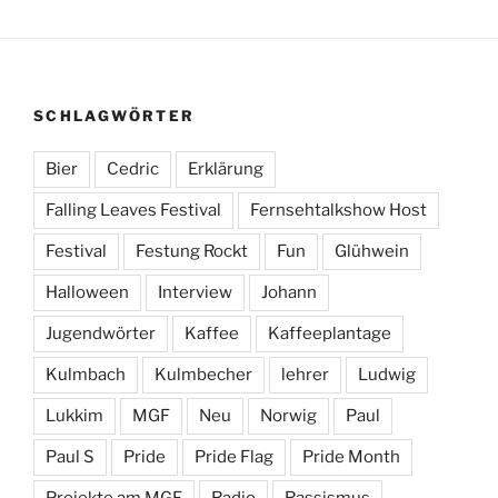
SCHLAGWÖRTER
Bier
Cedric
Erklärung
Falling Leaves Festival
Fernsehtalkshow Host
Festival
Festung Rockt
Fun
Glühwein
Halloween
Interview
Johann
Jugendwörter
Kaffee
Kaffeeplantage
Kulmbach
Kulmbecher
lehrer
Ludwig
Lukkim
MGF
Neu
Norwig
Paul
Paul S
Pride
Pride Flag
Pride Month