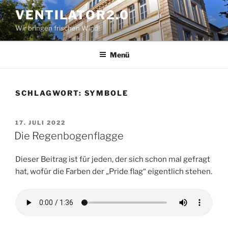
Zum
VENTILATOR2.0
Inhalt
Wir bringen frischen Wind!
springen
Menü
SCHLAGWORT:
SYMBOLE
VERÖFFENTLICHT
17. JULI 2022
AM
Die Regenbogenflagge
Dieser Beitrag ist für jeden, der sich schon mal gefragt
hat, wofür die Farben der „Pride flag“ eigentlich stehen.