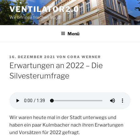
Zum
VENTILATOR2.0
Inhalt
Wir bringen frischen Wind!
springen
Menü
VERÖFFENTLICHT
16. DEZEMBER 2021
VON
CORA WERNER
AM
Erwartungen an 2022 – Die
Silvesterumfrage
Wir waren heute mal in der Stadt unterwegs und
haben ein paar Kulmbacher nach ihren Erwartungen
und Vorsätzen für 2022 gefragt.