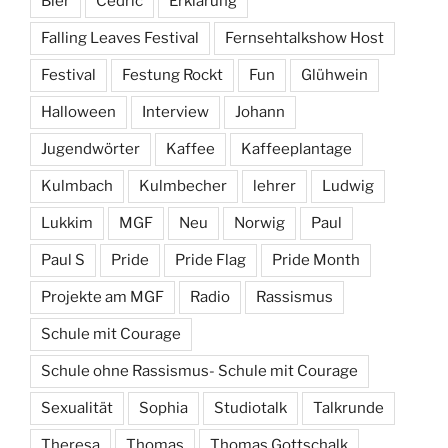
Bier
Cedric
Erklärung
Falling Leaves Festival
Fernsehtalkshow Host
Festival
Festung Rockt
Fun
Glühwein
Halloween
Interview
Johann
Jugendwörter
Kaffee
Kaffeeplantage
Kulmbach
Kulmbecher
lehrer
Ludwig
Lukkim
MGF
Neu
Norwig
Paul
Paul S
Pride
Pride Flag
Pride Month
Projekte am MGF
Radio
Rassismus
Schule mit Courage
Schule ohne Rassismus- Schule mit Courage
Sexualität
Sophia
Studiotalk
Talkrunde
Theresa
Thomas
Thomas Gottschalk