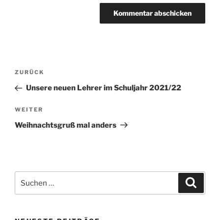
Beitragsnavigation
Vorheriger
ZURÜCK
Beitrag
Unsere neuen Lehrer im Schuljahr 2021/22
Nächster
WEITER
Beitrag
Weihnachtsgruß mal anders
Suchen
Suche
nach: