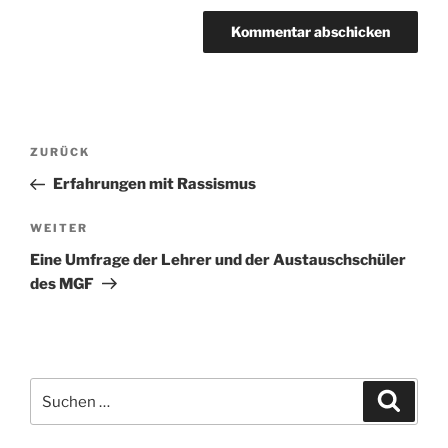
Beitragsnavigation
Vorheriger
ZURÜCK
Beitrag
Erfahrungen mit Rassismus
Nächster
WEITER
Beitrag
Eine Umfrage der Lehrer und der Austauschschüler
des MGF
Suchen
Suche
nach: