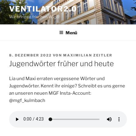
Zum
VENTILATOR2.0
Inhalt
Wir bringen frischen Wind!
springen
Menü
VERÖFFENTLICHT
8. DEZEMBER 2022
VON
MAXIMILIAN ZEITLER
AM
Jugendwörter früher und heute
Lia und Maxi erraten vergessene Wörter und
Jugendwörter. Kennt ihr einige? Schreibt es uns gerne
an unseren neuen MGF Insta-Account:
@mgf_kulmbach