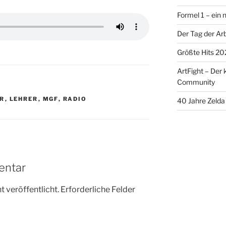
Formel 1 – ein
Der Tag der Arb
Größte Hits 20
ArtFight – Der 
Community
R
,
LEHRER
,
MGF
,
RADIO
40 Jahre Zelda 
entar
 veröffentlicht.
Erforderliche Felder