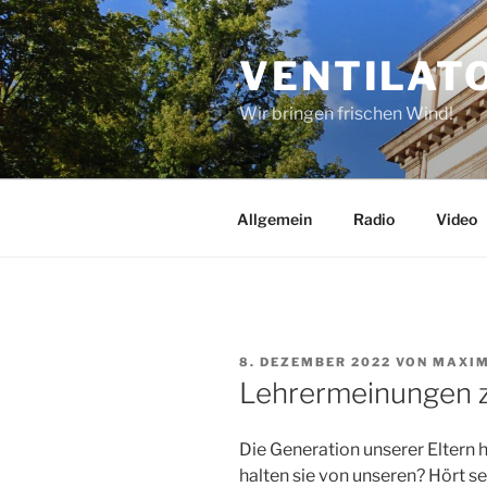
Zum
Inhalt
VENTILAT
springen
Wir bringen frischen Wind!
Allgemein
Radio
Video
VERÖFFENTLICHT
8. DEZEMBER 2022
VON
MAXIM
AM
Lehrermeinungen 
Die Generation unserer Eltern 
halten sie von unseren? Hört s