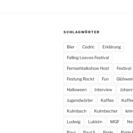
SCHLAGWÖRTER
Bier
Cedric
Erklärung
Falling Leaves Festival
Fernsehtalkshow Host
Festival
Festung Rockt
Fun
Glühwei
Halloween
Interview
Johan
Jugendwörter
Kaffee
Kaffe
Kulmbach
Kulmbecher
lehr
Ludwig
Lukkim
MGF
Ne
Paul
Paul S
Pride
Pride 