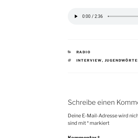
KATEGORIEN
RADIO
SCHLAGWÖRTER
INTERVIEW
,
JUGENDWÖRTE
Schreibe einen Komm
Deine E-Mail-Adresse wird nicht
sind mit
*
markiert
Kommentar
*