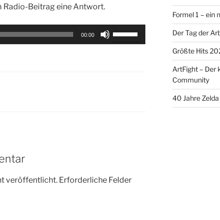
m Radio-Beitrag eine Antwort.
Formel 1 – ein
Pfeiltasten
Der Tag der Arb
00:00
Hoch/Runter
Größte Hits 20
benutzen,
um
ArtFight – Der 
die
Community
Lautstärke
40 Jahre Zelda 
zu
regeln.
entar
 veröffentlicht.
Erforderliche Felder