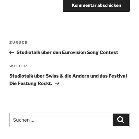
Beitragsnavigation
Vorheriger
ZURÜCK
Beitrag
Studiotalk über den Eurovision Song Contest
Nächster
WEITER
Beitrag
Studiotalk über Swiss & die Andern und das Festival
Die Festung Rockt.
Suchen
Suche
nach: