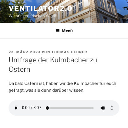
Zum
VENTILATOR2.0
Inhalt
Wir bringen frischen Wind!
springen
Menü
VERÖFFENTLICHT
23. MÄRZ 2023
VON
THOMAS LEHNER
AM
Umfrage der Kulmbacher zu
Ostern
Da bald Ostern ist, haben wir die Kulmbacher für euch
gefragt, was sie denn darüber wissen.