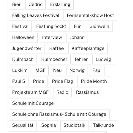
Bier
Cedric
Erklärung
Falling Leaves Festival
Fernsehtalkshow Host
Festival
Festung Rockt
Fun
Glühwein
Halloween
Interview
Johann
Jugendwörter
Kaffee
Kaffeeplantage
Kulmbach
Kulmbecher
lehrer
Ludwig
Lukkim
MGF
Neu
Norwig
Paul
Paul S
Pride
Pride Flag
Pride Month
Projekte am MGF
Radio
Rassismus
Schule mit Courage
Schule ohne Rassismus- Schule mit Courage
Sexualität
Sophia
Studiotalk
Talkrunde